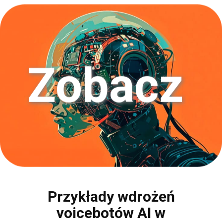
Zobacz​
Przykłady wdrożeń
voicebotów AI w