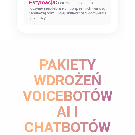
Estymacja:
Obliczenia bazują na
iloczynie nieodebranych połączeń, ich wartości
handlowej oraz Twojej skuteczności domykania
sprzedaży.
PAKIETY
WDROŻEŃ
VOICEBOTÓW
AI I
CHATBOTÓW