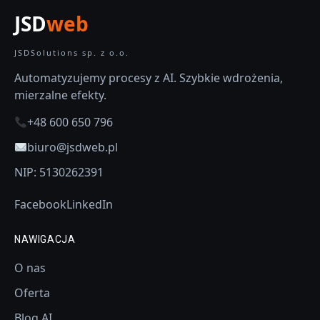
JSD
web
JSDSolutions sp. z o.o.
Automatyzujemy procesy z AI. Szybkie wdrożenia,
mierzalne efekty.
+48 600 650 796
biuro@jsdweb.pl
NIP: 5130262391
Facebook
LinkedIn
NAWIGACJA
O nas
Oferta
Blog AI