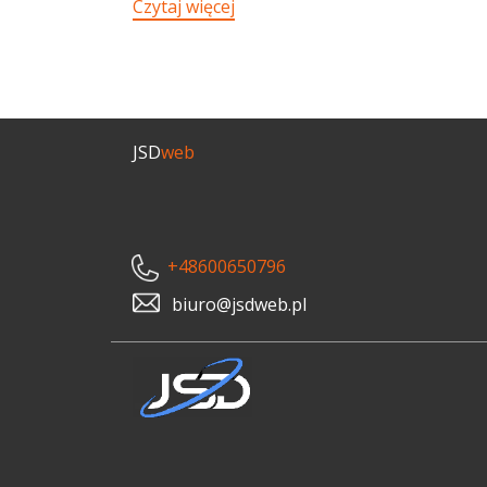
Czytaj więcej​
JSD
web
+48600650796
biuro@jsdweb.pl